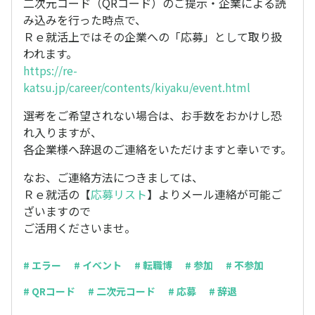
二次元コード（QRコード）のご提示・企業による読
み込みを行った時点で、
Ｒｅ就活上ではその企業への「応募」として取り扱
われます。
https://re-
katsu.jp/career/contents/kiyaku/event.html
選考をご希望されない場合は、お手数をおかけし恐
れ入りますが、
各企業様へ辞退のご連絡をいただけますと幸いです。
なお、ご連絡方法につきましては、
Ｒｅ就活の【
応募リスト
】よりメール連絡が可能ご
ざいますので
ご活用くださいませ。
# エラー
# イベント
# 転職博
# 参加
# 不参加
# QRコード
# 二次元コード
# 応募
# 辞退